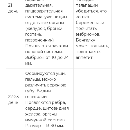
21
дыхательная,
пальпации
день
пищеварительная
убедиться, что
система, уже видны
кошка
отдельные органы
беременна, и
(желудок, бронхи,
посчитать
гортань,
эмбрионов.
позвоночник).
Бенгалку
Появляются зачатки
может тошнить,
половой системы.
повышается
Эмбрион от 10 до 24
аппетит.
мм.
Формируются уши,
пальцы, можно
различить верхнюю
губу. Видны
22-23
гениталии.
день
Появляются ребра,
сердце, щитовидная
железа, органы
иммунной системы.
Размер – 13-30 мм.