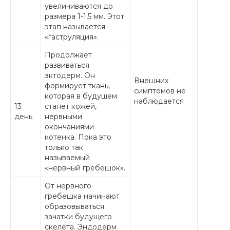
увеличиваются до
размера 1-1,5 мм. Этот
этап называется
«гаструляция».
Продолжает
развиваться
эктодерм. Он
Внешних
формирует ткань,
симптомов не
которая в будущем
наблюдается
13
станет кожей,
день
нервными
окончаниями
котенка. Пока это
только так
называемый
«нервный гребешок».
От нервного
гребешка начинают
образовываться
зачатки будущего
скелета. Эндодерм