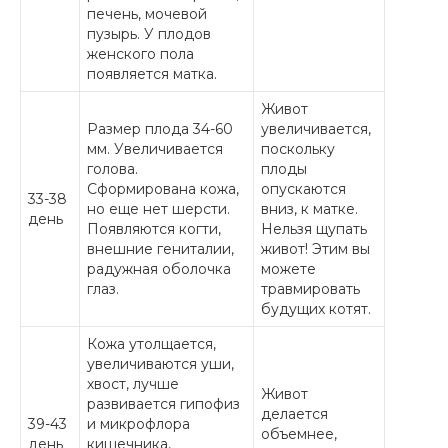
печень, мочевой
пузырь. У плодов
женского пола
появляется матка.
Живот
Размер плода 34-60
увеличивается,
мм. Увеличивается
поскольку
голова.
плоды
Сформирована кожа,
опускаются
33-38
но еще нет шерсти.
вниз, к матке.
день
Появляются когти,
Нельзя щупать
внешние гениталии,
живот! Этим вы
радужная оболочка
можете
глаз.
травмировать
будущих котят.
Кожа утолщается,
увеличиваются уши,
хвост, лучше
Живот
развивается гипофиз
делается
39-43
и микрофлора
объемнее,
день
кишечника,