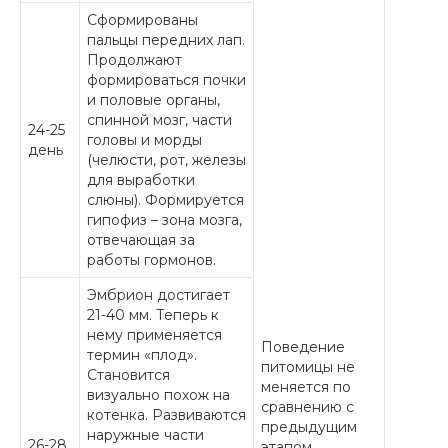
Сформированы
пальцы передних лап.
Продолжают
формироваться почки
и половые органы,
спинной мозг, части
24-25
головы и морды
день
(челюсти, рот, железы
для выработки
слюны). Формируется
гипофиз – зона мозга,
отвечающая за
работы гормонов.
Эмбрион достигает
21-40 мм. Теперь к
нему применяется
Поведение
термин «плод».
питомицы не
Становится
меняется по
визуально похож на
сравнению с
котенка. Развиваются
предыдущим
наружные части
26-28
этапом