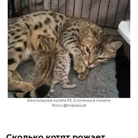
Бенгальские котята F3, 2 котенка в помете
Фото @maclawuk
Сколько котят рожает