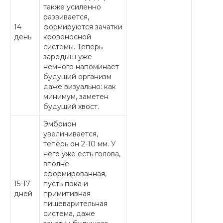
также усиленно
развивается,
14
формируются зачатки
день
кровеносной
системы. Теперь
зародыш уже
немного напоминает
будущий организм
даже визуально: как
минимум, заметен
будущий хвост.
Эмбрион
увеличивается,
теперь он 2-10 мм. У
него уже есть голова,
вполне
сформированная,
15-17
пусть пока и
дней
примитивная
пищеварительная
система, даже