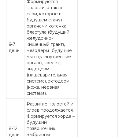
Формируются
полости, а также
слои, которые в
будущем станут
органами котенка:
бластула (будущий
желудочно-
6-7
кишечный тракт),
день
мезодерм (будущие
мышцы, внутренние
органы, скелет),
эндодерм
(пищеварительная
система), эктодерм
(кожа, нервная
система).
Развитие полостей и
слоев продолжается.
Формируется хорда –
будущий
8-12
позвоночник.
день
Эмбрионы