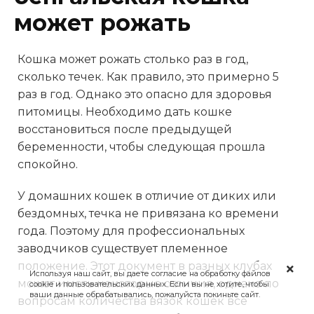
может рожать
Кошка может рожать столько раз в год,
сколько течек. Как правило, это примерно 5
раз в год. Однако это опасно для здоровья
питомицы. Необходимо дать кошке
восстановиться после предыдущей
беременности, чтобы следующая прошла
спокойно.
У домашних кошек в отличие от диких или
бездомных, течка не привязана ко времени
года. Поэтому для профессиональных
заводчиков существует племенное
положение. Этот документ в разных клубах
Используя наш сайт, вы даете согласие на обработку файлов
может иметь некоторые отличия, однако по
cookie и пользовательских данных. Если вы не хотите, чтобы
ваши данные обрабатывались, пожалуйста покиньте сайт.
вопросам количества вязок кошек все