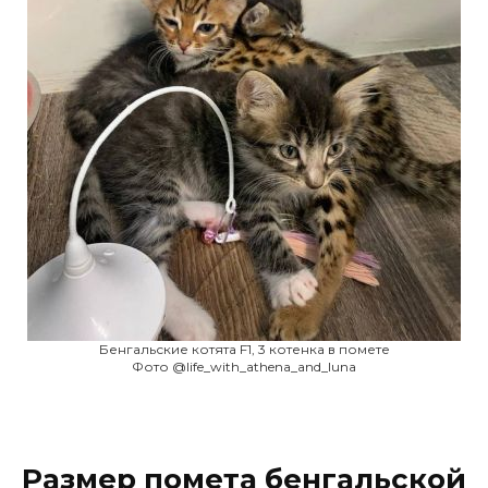
Бенгальские котята F1, 3 котенка в помете
Фото @life_with_athena_and_luna
Размер помета бенгальской