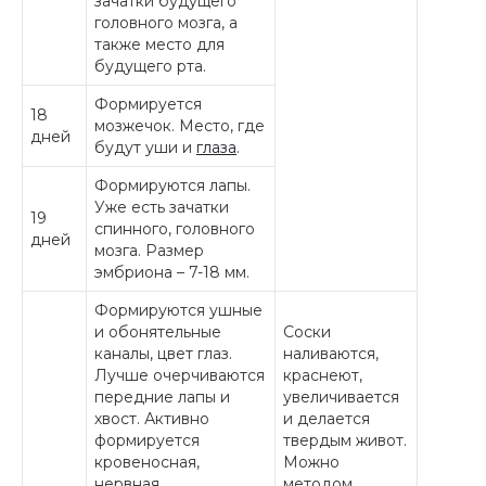
зачатки будущего
головного мозга, а
также место для
будущего рта.
Формируется
18
мозжечок. Место, где
дней
будут уши и
глаза
.
Формируются лапы.
Уже есть зачатки
19
спинного, головного
дней
мозга. Размер
эмбриона – 7-18 мм.
Формируются ушные
и обонятельные
Соски
каналы, цвет глаз.
наливаются,
Лучше очерчиваются
краснеют,
передние лапы и
увеличивается
хвост. Активно
и делается
формируется
твердым живот.
кровеносная,
Можно
нервная,
методом