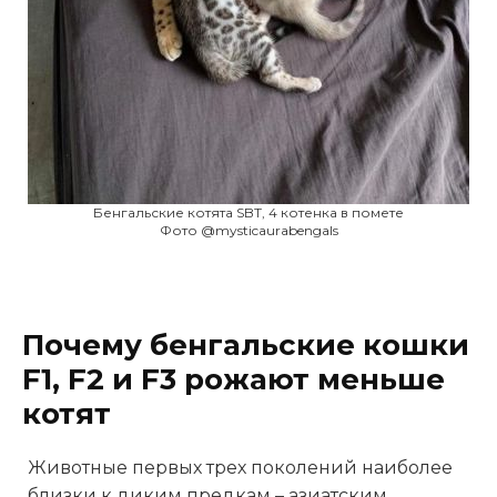
Бенгальские котята SBT, 4 котенка в помете
Фото @mysticaurabengals
Почему бенгальские кошки
F1, F2 и F3 рожают меньше
котят
Животные первых трех поколений наиболее
близки к диким предкам – азиатским