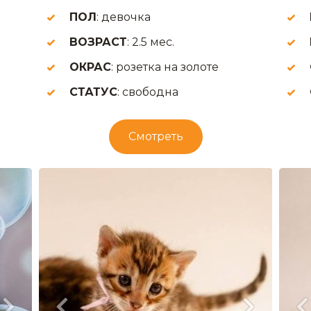
ПОЛ
: девочка
ВОЗРАСТ
: 2.5 мес.
ОКРАС
: розетка на золоте
СТАТУС
: свободна
Смотреть