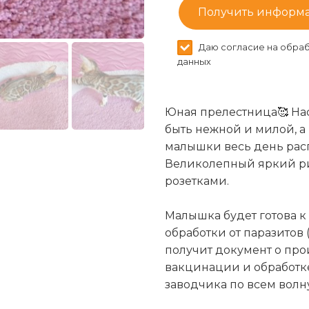
Получить информа
Даю согласие на обра
данных
Юная прелестница🥰 Нас
быть нежной и милой, а
малышки весь день расп
Великолепный яркий р
розетками.
Малышка будет готова к
обработки от паразитов 
получит документ о про
вакцинации и обработке
заводчика по всем вол