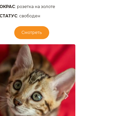
ОКРАС
: розетка на золоте
СТАТУС
: свободен
Смотреть