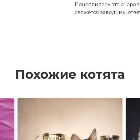
Понравилась эта очаров
свяжется заводчик, отве
Похожие котята