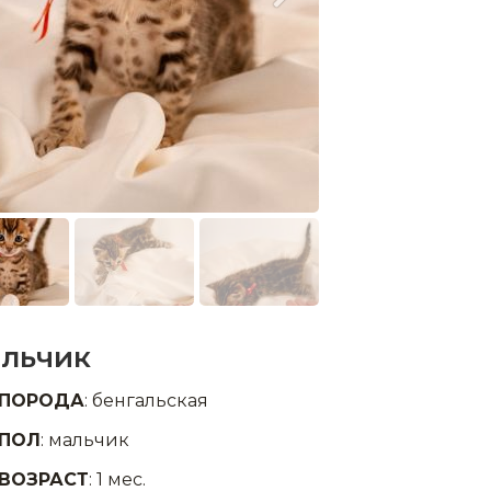
льчик
ПОРОДА
: бенгальская
ПОЛ
: мальчик
ВОЗРАСТ
: 1 мес.