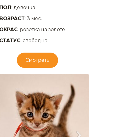
ПОЛ
: девочка
ВОЗРАСТ
: 3 мес.
ОКРАС
: розетка на золоте
СТАТУС
: свободна
Смотреть