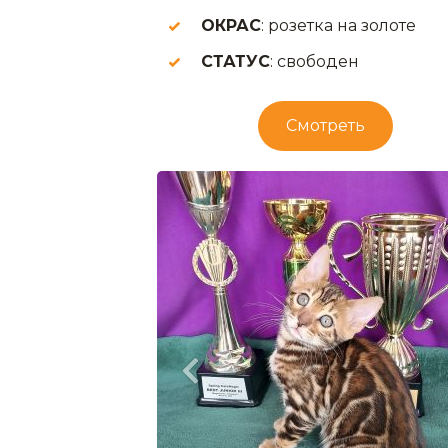
ОКРАС
: розетка на золоте
СТАТУС
: свободен
Смотреть