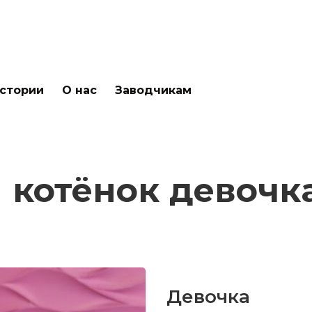
стории
О нас
Заводчикам
 котёнок девочка
Девочка