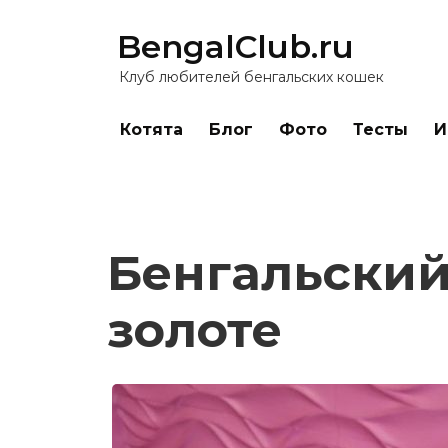
BengalClub.ru
Клуб любителей бенгальских кошек
Котята
Блог
Фото
Тесты
И
Бенгальский
золоте