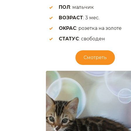
ПОЛ
: мальчик
ВОЗРАСТ
: 3 мес.
ОКРАС
: розетка на золоте
СТАТУС
: свободен
Смотреть