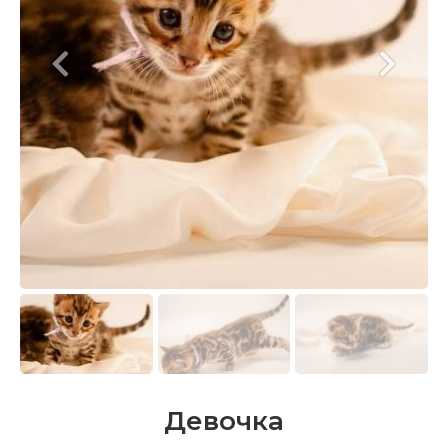
Девочка