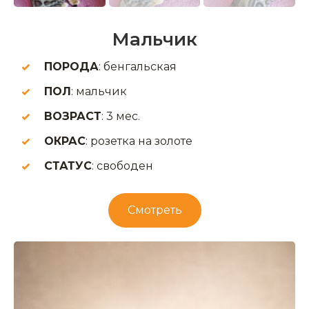
Мальчик
ПОРОДА
: бенгальская
ПОЛ
: мальчик
ВОЗРАСТ
: 3 мес.
ОКРАС
: розетка на золоте
СТАТУС
: свободен
Смотреть