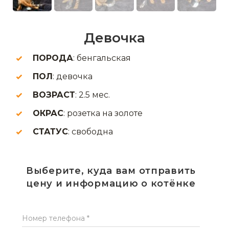
Девочка
ПОРОДА
: бенгальская
ПОЛ
: девочка
ВОЗРАСТ
: 2.5 мес.
ОКРАС
: розетка на золоте
СТАТУС
: свободна
Выберите, куда вам отправить
цену и информацию о котёнке
Номер телефона *