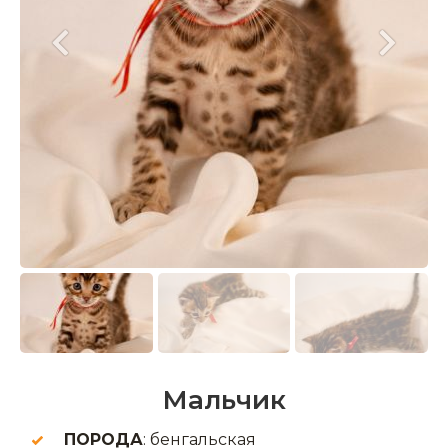
Мальчик
ПОРОДА
: бенгальская