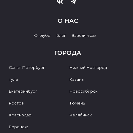
О НАС
О клубе
Блог
Заводчикам
ГОРОДА
Санкт-Петербург
Нижний Новгород
Тула
Казань
Екатеринбург
Новосибирск
Ростов
Тюмень
Краснодар
Челябинск
Воронеж