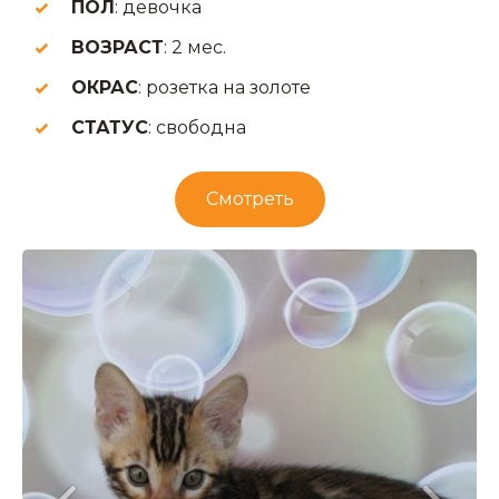
ПОЛ
: девочка
ВОЗРАСТ
: 2 мес.
ОКРАС
: розетка на золоте
СТАТУС
: свободна
Смотреть