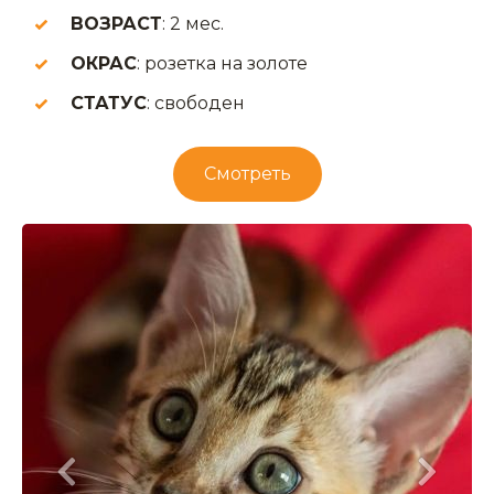
ВОЗРАСТ
: 2 мес.
ОКРАС
: розетка на золоте
СТАТУС
: свободен
Смотреть