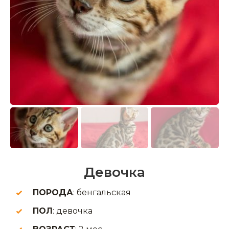
Девочка
ПОРОДА
: бенгальская
ПОЛ
: девочка