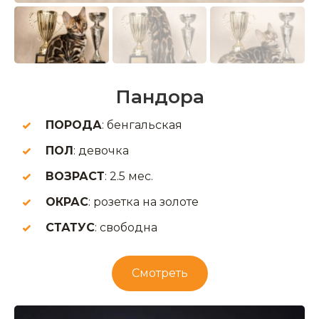
Пандора
ПОРОДА
: бенгальская
ПОЛ
: девочка
ВОЗРАСТ
: 2.5 мес.
ОКРАС
: розетка на золоте
СТАТУС
: свободна
Смотреть