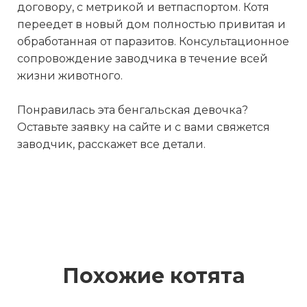
договору, с метрикой и ветпаспортом. Котя
переедет в новый дом полностью привитая и
обработанная от паразитов. Консультационное
сопровождение заводчика в течение всей
жизни животного.
Понравилась эта бенгальская девочка?
Оставьте заявку на сайте и с вами свяжется
заводчик, расскажет все детали.
Похожие котята