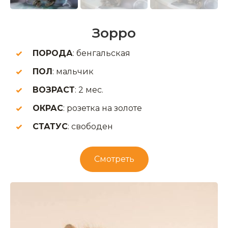
Зорро
ПОРОДА
: бенгальская
ПОЛ
: мальчик
ВОЗРАСТ
: 2 мес.
ОКРАС
: розетка на золоте
СТАТУС
: свободен
Смотреть