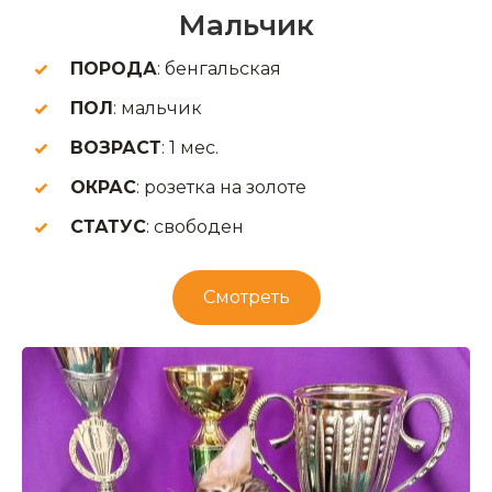
Мальчик
ПОРОДА
: бенгальская
ПОЛ
: мальчик
ВОЗРАСТ
: 1 мес.
ОКРАС
: розетка на золоте
СТАТУС
: свободен
Смотреть