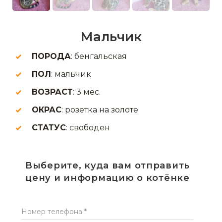
Мальчик
ПОРОДА
: бенгальская
ПОЛ
: мальчик
ВОЗРАСТ
: 3 мес.
ОКРАС
: розетка на золоте
СТАТУС
: свободен
Выберите, куда вам отправить
цену и информацию о котёнке
Номер телефона *