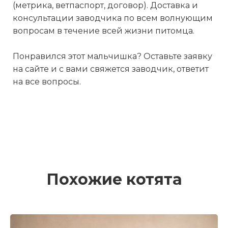
(метрика, ветпаспорт, договор). Доставка и
консультации заводчика по всем волнующим
вопросам в течение всей жизни питомца.
Понравился этот мальчишка? Оставьте заявку
на сайте и с вами свяжется заводчик, ответит
на все вопросы.
Похожие котята