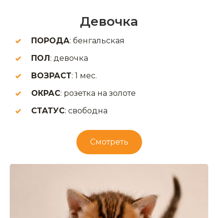
Девочка
ПОРОДА
: бенгальская
ПОЛ
: девочка
ВОЗРАСТ
: 1 мес.
ОКРАС
: розетка на золоте
СТАТУС
: свободна
Смотреть