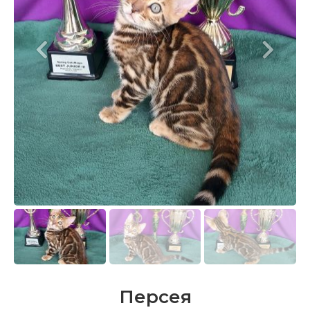
Персея