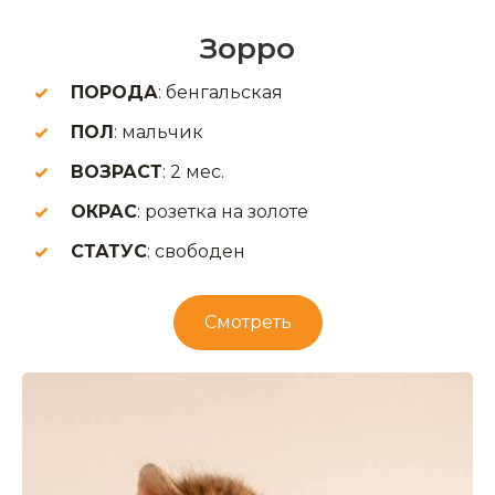
Зорро
ПОРОДА
: бенгальская
ПОЛ
: мальчик
ВОЗРАСТ
: 2 мес.
ОКРАС
: розетка на золоте
СТАТУС
: свободен
Смотреть