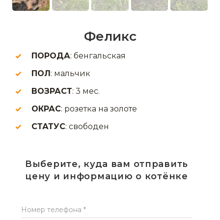
Феликс
ПОРОДА
: бенгальская
ПОЛ
: мальчик
ВОЗРАСТ
: 3 мес.
ОКРАС
: розетка на золоте
СТАТУС
: свободен
Выберите, куда вам отправить
цену и информацию о котёнке
Номер телефона *