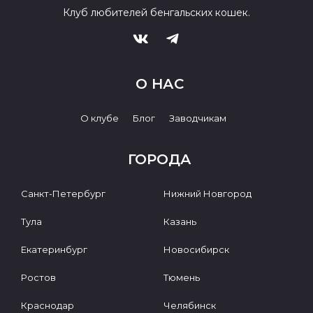
Клуб любителей бенгальских кошек.
О НАС
О клубе
Блог
Заводчикам
ГОРОДА
Санкт-Петербург
Нижний Новгород
Тула
Казань
Екатеринбург
Новосибирск
Ростов
Тюмень
Краснодар
Челябинск