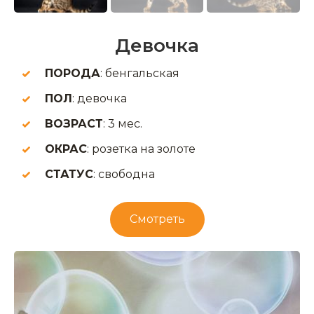
Девочка
ПОРОДА
: бенгальская
ПОЛ
: девочка
ВОЗРАСТ
: 3 мес.
ОКРАС
: розетка на золоте
СТАТУС
: свободна
Смотреть