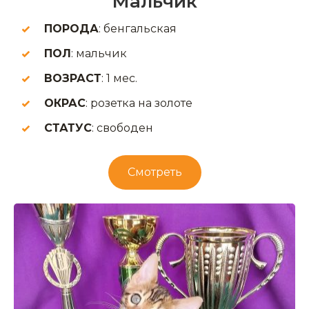
Мальчик
ПОРОДА
: бенгальская
ПОЛ
: мальчик
ВОЗРАСТ
: 1 мес.
ОКРАС
: розетка на золоте
СТАТУС
: свободен
Смотреть