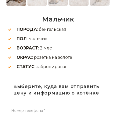
Мальчик
ПОРОДА
: бенгальская
ПОЛ
: мальчик
ВОЗРАСТ
: 2 мес.
ОКРАС
: розетка на золоте
СТАТУС
: забронирован
Выберите, куда вам отправить
цену и информацию о котёнке
Номер телефона *