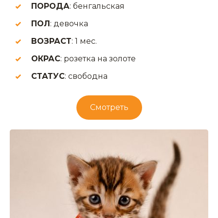
ПОРОДА
: бенгальская
ПОЛ
: девочка
ВОЗРАСТ
: 1 мес.
ОКРАС
: розетка на золоте
СТАТУС
: свободна
Смотреть