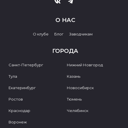
О НАС
О клубе
Блог
Заводчикам
ГОРОДА
Санкт-Петербург
Нижний Новгород
Тула
Казань
Екатеринбург
Новосибирск
Ростов
Тюмень
Краснодар
Челябинск
Воронеж