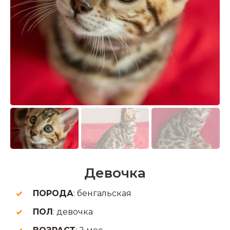
Девочка
ПОРОДА
: бенгальская
ПОЛ
: девочка