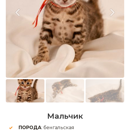
Мальчик
ПОРОДА
: бенгальская