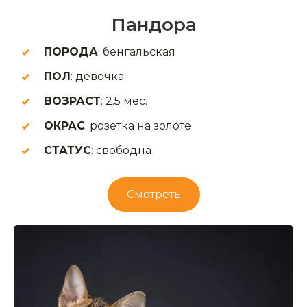
Пандора
ПОРОДА
: бенгальская
ПОЛ
: девочка
ВОЗРАСТ
: 2.5 мес.
ОКРАС
: розетка на золоте
СТАТУС
: свободна
Смотреть