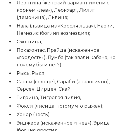
Леонтина (женский вариант имени с
корнем «лев»), Леонхарт, Лилит
(демоница), Львица;
Нала (львица из «Короля льва»), Наоки,
Немезис (богиня возмездия);
Охотница;
Покахонтас, Прайда (искаженное
«гордость»), Пумба (так звали кабана, но
почему бы и нет?);
Рысь, Рыся;
Санни (солнце), Сараби (аналогично),
Серсея, Цирцея, Скай;
Тигрица, Тигровая лилия,
Фокси (лисица, потому что рыжая);
Хонор (честь);
Энджера (искаженное «гнев»), Эрида
(богиня ярости);