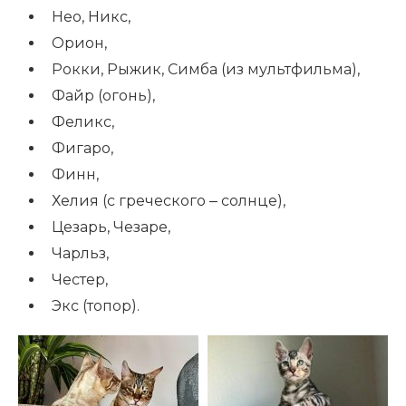
Нео, Никс,
Орион,
Рокки, Рыжик, Симба (из мультфильма),
Файр (огонь),
Феликс,
Фигаро,
Финн,
Хелия (с греческого ‒ солнце),
Цезарь, Чезаре,
Чарльз,
Честер,
Экс (топор).