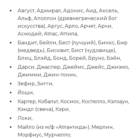
Август, Адмирал, Адонис, Аид, Аксель,
Альф, Аполлон (древнегреческий бог
искусства), Аргус, Арло, Арчет, Арчи,
Асмодей, Атлас, Аттила,
Бандит, Бейли, Бест (лучший), Бинкс, Бир
(медведь), Бисквит, Бист (чудовище),
Блиц, Блэйд, Бонд, Борей, Бруно, Бэйн,
Дарси, Джаспер, Джеймс, Джейс, Джизмо,
Джимми, Джин-тоник,
Зефир, Зигги,
Йоши,
Картер, Кобальт, Космос, Костелло, Кэлхаун,
Кэндл (свеча), Кэри,
Локи,
Майло (из м/ф «Атлантида»), Мерлин,
Морфиус, Мурчелло;