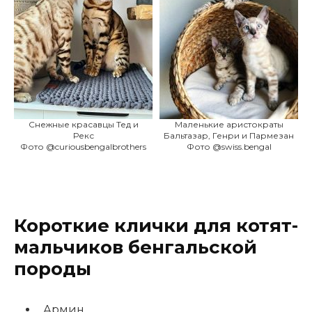
Снежные красавцы Тед и
Маленькие аристократы
Рекс
Бальтазар, Генри и Пармезан
Фото @curiousbengalbrothers
Фото @swiss.bengal
Короткие клички для котят-
мальчиков бенгальской
породы
Армин,