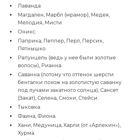
Лаванда.
Магдален, Марбл (мрамор), Медея,
Мелодия, Мисти.
Оникс.
Паприка, Пеппер, Перл, Персик,
Пятнышко.
Рапунцель (ведь у нее были золотые
волосы), Рианна.
Саванна (потому что оттенок шерсти
бенгалки похож на золотистую саванну
под лучами закатного солнца), Сансет
(Закат), Селена, Смоки, Стейси.
Тыковка.
Фаина, Фиона.
Хани, Медуница, Харли (от «Арлекин»),
Хурма.