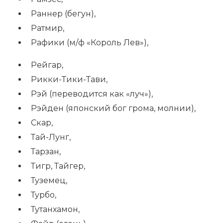
Раннер (бегун),
Ратмир,
Рафики (м/ф «Король Лев»),
Рейгар,
Рикки-Тики-Тави,
Рэй (переводится как «луч»),
Рэйден (японский бог грома, молнии),
Скар,
Тай-Лунг,
Тарзан,
Тигр, Тайгер,
Туземец,
Турбо,
Тутанхамон,