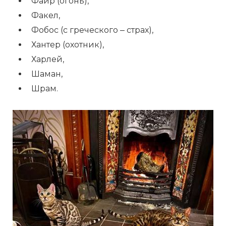
Файр (огонь),
Факел,
Фобос (с греческого ‒ страх),
Хантер (охотник),
Харлей,
Шаман,
Шрам.