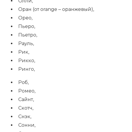
Олли,
Оран (от orange ‒ оранжевый),
Орео,
Пьеро,
Пьетро,
Рауль,
Рик,
Рикко,
Ринго,
Роб,
Ромео,
Сайнт,
Скотч,
Снэк,
Сонни,