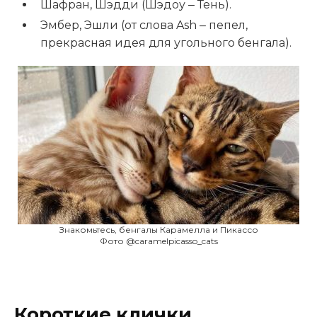
Шафран, Шэдди (Шэдоу ‒ Тень).
Эмбер, Эшли (от слова Ash ‒ пепел,
прекрасная идея для угольного бенгала).
Знакомьтесь, бенгалы Карамелла и Пикассо
Фото @caramelpicasso_cats
Короткие клички