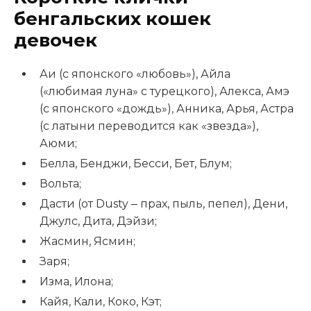
бенгальских кошек
девочек
Аи (с японского «любовь»), Айла
(«любимая луна» с турецкого), Алекса, Амэ
(с японского «дождь»), Анника, Арья, Астра
(с латыни переводится как «звезда»),
Аюми;
Белла, Бенджи, Бесси, Бет, Блум;
Вольта;
Дасти (от Dusty ‒ прах, пыль, пепел), Дени,
Джулс, Дита, Дэйзи;
Жасмин, Ясмин;
Заря;
Изма, Илона;
Кайя, Кали, Коко, Кэт;