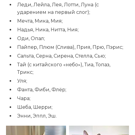
Леди, Лейла, Лея, Лотти, Луна (с
ударением на первый слог);
Мечта, Мика, Мия;
Надья, Ника, Нитта, Ния;
Оди, Опал;
Пайпер, Плюм (Слива), Прия, Прю, Пэрис;
Сальта, Серна, Сирена, Стелла, Сью;
Тай (с китайского «небо»), Тиа, Топаз,
Трикс;
Уля;
Фанта, Фиби, Флёр;
Чара;
Шеба, Шерри;
Энни, Эппл, Эш.