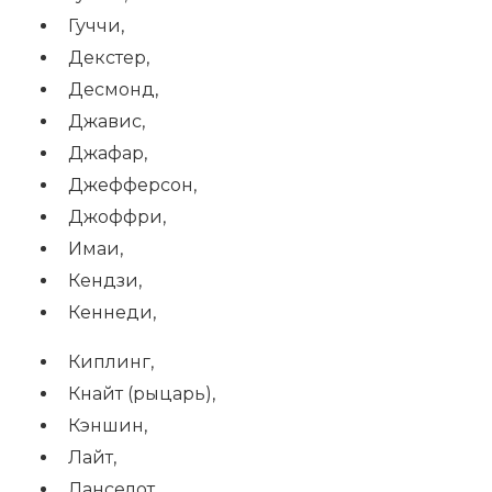
Гуччи,
Декстер,
Десмонд,
Джавис,
Джафар,
Джефферсон,
Джоффри,
Имаи,
Кендзи,
Кеннеди,
Киплинг,
Кнайт (рыцарь),
Кэншин,
Лайт,
Ланселот,