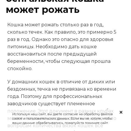
может рожать
Кошка может рожать столько раз в год,
сколько течек. Как правило, это примерно 5
раз в год. Однако это опасно для здоровья
питомицы. Необходимо дать кошке
восстановиться после предыдущей
беременности, чтобы следующая прошла
спокойно.
У домашних кошек в отличие от диких или
бездомных, течка не привязана ко времени
года. Поэтому для профессиональных
заводчиков существует племенное
положение. Этот документ в разных клубах
Используя наш сайт, вы даете согласие на обработку файлов
может иметь некоторые отличия, однако по
cookie и пользовательских данных. Если вы не хотите, чтобы
ваши данные обрабатывались, пожалуйста покиньте сайт.
вопросам количества вязок кошек все