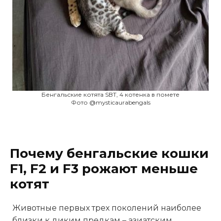
Бенгальские котята SBT, 4 котенка в помете
Фото @mysticaurabengals
Почему бенгальские кошки
F1, F2 и F3 рожают меньше
котят
Животные первых трех поколений наиболее
близки к диким предкам – азиатским