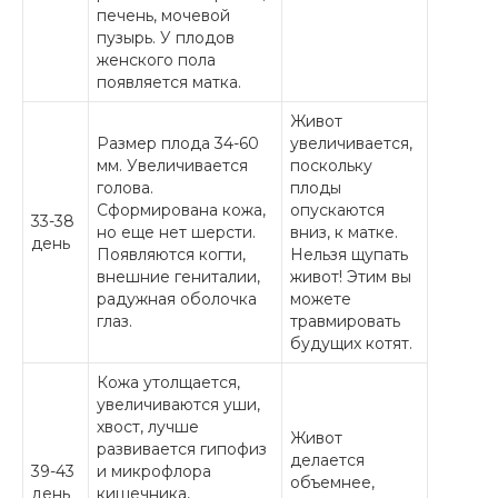
печень, мочевой
пузырь. У плодов
женского пола
появляется матка.
Живот
Размер плода 34-60
увеличивается,
мм. Увеличивается
поскольку
голова.
плоды
Сформирована кожа,
опускаются
33-38
но еще нет шерсти.
вниз, к матке.
день
Появляются когти,
Нельзя щупать
внешние гениталии,
живот! Этим вы
радужная оболочка
можете
глаз.
травмировать
будущих котят.
Кожа утолщается,
увеличиваются уши,
хвост, лучше
Живот
развивается гипофиз
делается
39-43
и микрофлора
объемнее,
день
кишечника,