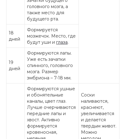
зачатки будущего
головного мозга, а
также место для
будущего рта.
Формируется
18
мозжечок. Место, где
дней
будут уши и
глаза
.
Формируются лапы.
Уже есть зачатки
19
спинного, головного
дней
мозга. Размер
эмбриона – 7-18 мм.
Формируются ушные
и обонятельные
Соски
каналы, цвет глаз.
наливаются,
Лучше очерчиваются
краснеют,
передние лапы и
увеличивается
хвост. Активно
и делается
формируется
твердым живот.
кровеносная,
Можно
нервная,
методом