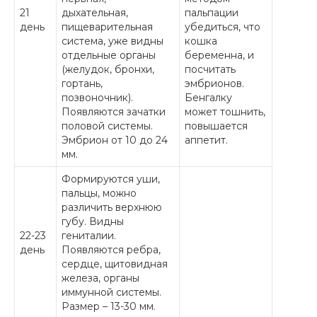
21
дыхательная,
пальпации
день
пищеварительная
убедиться, что
система, уже видны
кошка
отдельные органы
беременна, и
(желудок, бронхи,
посчитать
гортань,
эмбрионов.
позвоночник).
Бенгалку
Появляются зачатки
может тошнить,
половой системы.
повышается
Эмбрион от 10 до 24
аппетит.
мм.
Формируются уши,
пальцы, можно
различить верхнюю
губу. Видны
22-23
гениталии.
день
Появляются ребра,
сердце, щитовидная
железа, органы
иммунной системы.
Размер – 13-30 мм.