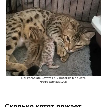
Бенгальские котята F3, 2 котенка в помете
Фото @maclawuk
Сколько котят рожает