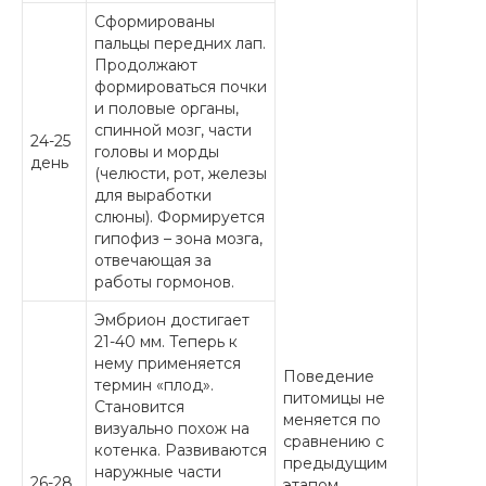
Сформированы
пальцы передних лап.
Продолжают
формироваться почки
и половые органы,
спинной мозг, части
24-25
головы и морды
день
(челюсти, рот, железы
для выработки
слюны). Формируется
гипофиз – зона мозга,
отвечающая за
работы гормонов.
Эмбрион достигает
21-40 мм. Теперь к
нему применяется
Поведение
термин «плод».
питомицы не
Становится
меняется по
визуально похож на
сравнению с
котенка. Развиваются
предыдущим
наружные части
26-28
этапом