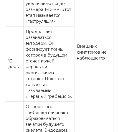
увеличиваются до
размера 1-1,5 мм. Этот
этап называется
«гаструляция».
Продолжает
развиваться
эктодерм. Он
Внешних
формирует ткань,
симптомов не
которая в будущем
наблюдается
13
станет кожей,
день
нервными
окончаниями
котенка. Пока это
только так
называемый
«нервный гребешок».
От нервного
гребешка начинают
образовываться
зачатки будущего
скелета. Эндодерм