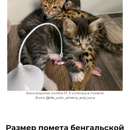
Бенгальские котята F1, 3 котенка в помете
Фото @life_with_athena_and_luna
Размер помета бенгальской