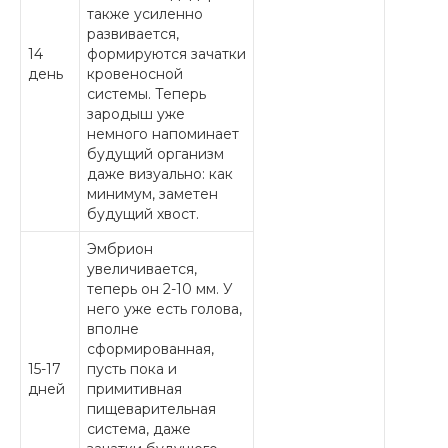
также усиленно
развивается,
14
формируются зачатки
день
кровеносной
системы. Теперь
зародыш уже
немного напоминает
будущий организм
даже визуально: как
минимум, заметен
будущий хвост.
Эмбрион
увеличивается,
теперь он 2-10 мм. У
него уже есть голова,
вполне
сформированная,
15-17
пусть пока и
дней
примитивная
пищеварительная
система, даже