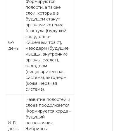
Формируются
полости, а также
слои, которые в
будущем станут
органами котенка:
бластула (будущий
желудочно-
6-7
кишечный тракт),
день
мезодерм (будущие
мышцы, внутренние
органы, скелет),
эндодерм
(пищеварительная
система), эктодерм
(кожа, нервная
система).
Развитие полостей и
слоев продолжается.
Формируется хорда –
будущий
8-12
позвоночник.
день
Эмбрионы